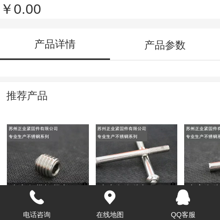
￥0.00
产品详情
产品参数
推荐产品
内六角带柱紧定4
内六角盘头机钉
十字盘头
电话咨询
在线地图
QQ客服
￥0.00
￥0.00
￥0.00