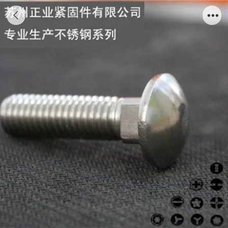
大扁头台阶机钉