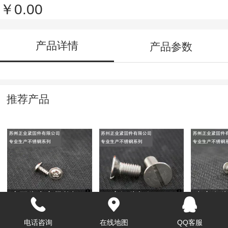
￥0.00
产品详情
产品参数
推荐产品
扁圆头十字带垫螺
一字沉头机钉
十字盘头
丝b牙
1GB68-76
电话咨询
在线地图
QQ客服
￥0.00
￥0.00
￥0.00