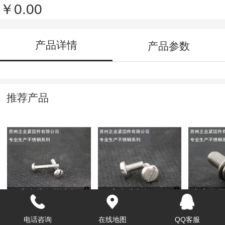
￥0.00
产品详情
产品参数
推荐产品
一字盘头不脱出螺
一字盘头机钉GB67
内六角
钉
垫组合
电话咨询
在线地图
QQ客服
￥0.00
￥0.00
￥0.00